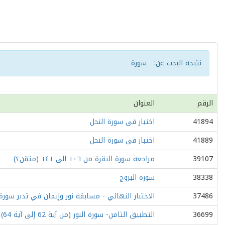
نتيجة البحث عن:
سورة
الرقم
العنوان
41894
اختبار فى سورة النحل
41889
اختبار فى سورة النحل
39107
مراجعة سورة البقرة من ١٠٦ الى ١٤١ (متقن٢)
38338
سورة البروج
37486
الاختبار النهائي - مسابقة نور وإيمان في تدبر سورة 
36699
التطبيق الثامن- سورة النور (من آية 62 إلى آية 64)