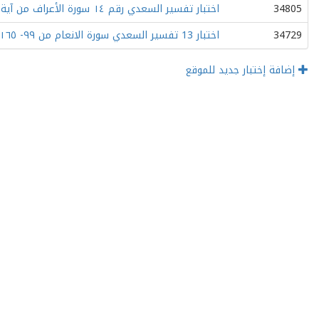
34805
اختبار تفسير السعدي رقم ١٤ سورة الأعراف من آية ١٠١- ٢٠٦
34729
اختبار 13 تفسير السعدي سورة الانعام من ٩٩- ١٦٥ والاعراف من ١-١٠٠
إضافة إختبار جديد للموقع