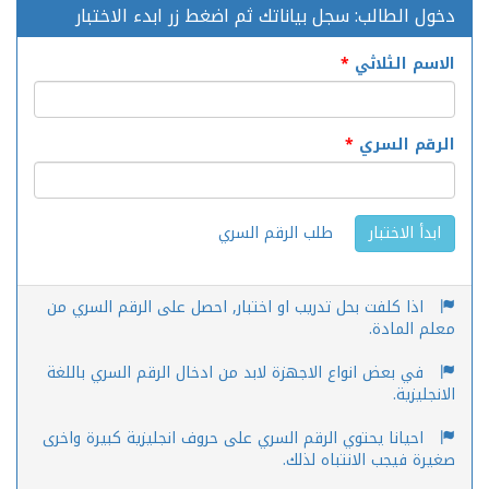
دخول الطالب: سجل بياناتك ثم اضغط زر ابدء الاختبار
الاسم الثلاثي
*
الرقم السري
*
طلب الرقم السري
ابدأ الاختبار
اذا كلفت بحل تدريب او اختبار, احصل على الرقم السري من
معلم المادة.
في بعض انواع الاجهزة لابد من ادخال الرقم السري باللغة
الانجليزية.
احيانا يحتوي الرقم السري على حروف انجليزية كبيرة واخرى
صغيرة فيجب الانتباه لذلك.