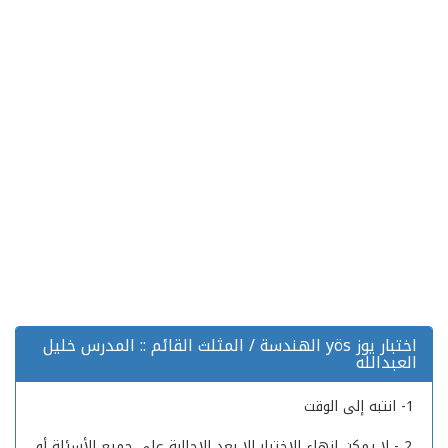
اختبار يوز yös الهندسة / المثلث القائم :: المدرس خليل
العبدالله
1- انتبه إلى الوقت
2 - لا يمكن انهاء الاختبار إلا بعد الإجاابة على جميع الأسئلة أو