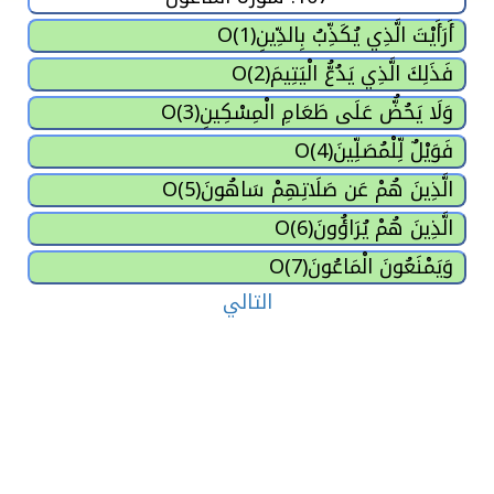
أَرَأَيْتَ الَّذِي يُكَذِّبُ بِالدِّينِO(1)
فَذَلِكَ الَّذِي يَدُعُّ الْيَتِيمَO(2)
وَلَا يَحُضُّ عَلَى طَعَامِ الْمِسْكِينِO(3)
فَوَيْلٌ لِّلْمُصَلِّينَO(4)
الَّذِينَ هُمْ عَن صَلَاتِهِمْ سَاهُونَO(5)
الَّذِينَ هُمْ يُرَاؤُونَO(6)
وَيَمْنَعُونَ الْمَاعُونَO(7)
التالي