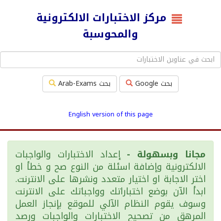
مركز الاختبارات الالكترونية
والمحوسبة
بحث Google
بحث Arab-Exams
English version of this page
مجانا وبسهولة -
إعداد الاختبارات والواجبات
الالكترونية وإضافة اسئلة من النوع صح و خطأ او
اختر الاجابة او اختيار متعدد ونشرها على الانترنت.
ابدأ الآن بوضع اختباراتك وواجباتك على الانترنت
وسوف يقوم النظام الآلي للموقع بإنجاز العمل
المرهق من تصحيح الاختبارات والواجبات ورصد