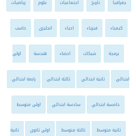
جغرافيا
تاريخ
اجتماعيات
علوم
رياضيات
كيمياء
فيزياء
احياء
انجليزي
حاسب
برمجة
شبكات
احصاء
هندسة
اولى
ابتدائي
ثانية ابتدائي
ثالثة ابتدائي
رابعة ابتدائي
خامسة ابتدائي
سادسة ابتدائي
اولى متوسط
ثانية متوسط
ثالثة متوسط
اولى ثانوي
ثانية