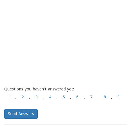
Questions you haven't answered yet:
1
,
2
,
3
,
4
,
5
,
6
,
7
,
8
,
9